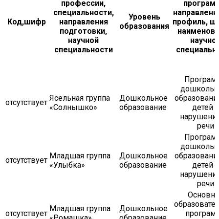
профессии,
программ
специальности,
направленн
Уровень
Код,шифр
направления
профиль, ш
образования
подготовки,
наименов
научной
научно
специальности
специальн
Програм
дошкольн
Ясельная группа
Дошкольное
образовани
отсутствует
«Солнышко»
образование
детей с
нарушени
речи
Програм
дошкольн
Младшая группа
Дошкольное
образовани
отсутствует
«Улыбка»
образование
детей с
нарушени
речи
Основна
образовате
Младшая группа
Дошкольное
отсутствует
програм
«Ромашка»
образование