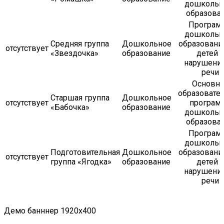
дошкольн
образова
Програм
дошкольн
Средняя группа
Дошкольное
образовани
отсутствует
«Звездочка»
образование
детей с
нарушени
речи
Основна
образовате
Старшая группа
Дошкольное
отсутствует
програм
«Бабочка»
образование
дошкольн
образова
Програм
дошкольн
Подготовительная
Дошкольное
образовани
отсутствует
группа «Ягодка»
образование
детей с
нарушени
речи
Демо банннер 1920х400