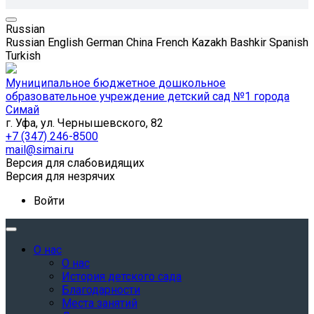
Russian
Russian
English
German
China
French
Kazakh
Bashkir
Spanish
Turkish
Муниципальное бюджетное дошкольное
образовательное учреждение детский сад №1 города
Симай
г. Уфа, ул. Чернышевского, 82
+7 (347) 246-8500
mail@simai.ru
Версия для слабовидящих
Версия для незрячих
Войти
О нас
О нас
История детского сада
Благодарности
Места занятий