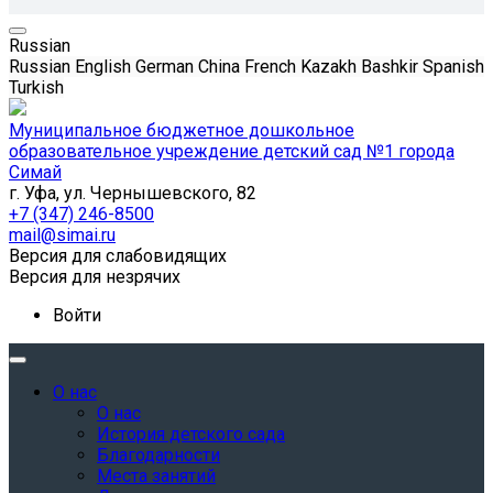
Russian
Russian
English
German
China
French
Kazakh
Bashkir
Spanish
Turkish
Муниципальное бюджетное дошкольное
образовательное учреждение детский сад №1 города
Симай
г. Уфа, ул. Чернышевского, 82
+7 (347) 246-8500
mail@simai.ru
Версия для слабовидящих
Версия для незрячих
Войти
О нас
О нас
История детского сада
Благодарности
Места занятий