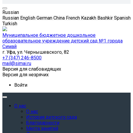
Russian
Russian
English
German
China
French
Kazakh
Bashkir
Spanish
Turkish
Муниципальное бюджетное дошкольное
образовательное учреждение детский сад №1 города
Симай
г. Уфа, ул. Чернышевского, 82
+7 (347) 246-8500
mail@simai.ru
Версия для слабовидящих
Версия для незрячих
Войти
О нас
О нас
История детского сада
Благодарности
Места занятий