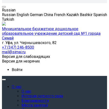
Russian
Russian
English
German
China
French
Kazakh
Bashkir
Spanish
Turkish
Муниципальное бюджетное дошкольное
образовательное учреждение детский сад №1 города
Симай
г. Уфа, ул. Чернышевского, 82
+7 (347) 246-8500
mail@simai.ru
Версия для слабовидящих
Версия для незрячих
Войти
О нас
О нас
История детского сада
Благодарности
Места занятий