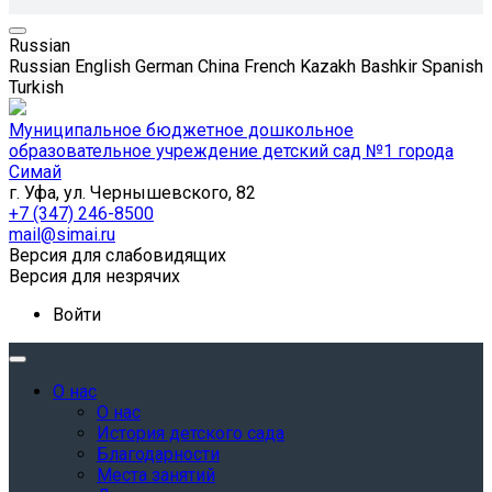
Russian
Russian
English
German
China
French
Kazakh
Bashkir
Spanish
Turkish
Муниципальное бюджетное дошкольное
образовательное учреждение детский сад №1 города
Симай
г. Уфа, ул. Чернышевского, 82
+7 (347) 246-8500
mail@simai.ru
Версия для слабовидящих
Версия для незрячих
Войти
О нас
О нас
История детского сада
Благодарности
Места занятий