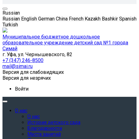
Russian
Russian
English
German
China
French
Kazakh
Bashkir
Spanish
Turkish
Муниципальное бюджетное дошкольное
образовательное учреждение детский сад №1 города
Симай
г. Уфа, ул. Чернышевского, 82
+7 (347) 246-8500
mail@simai.ru
Версия для слабовидящих
Версия для незрячих
Войти
О нас
О нас
История детского сада
Благодарности
Места занятий