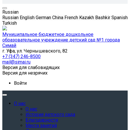
Russian
Russian
English
German
China
French
Kazakh
Bashkir
Spanish
Turkish
Муниципальное бюджетное дошкольное
образовательное учреждение детский сад №1 города
Симай
г. Уфа, ул. Чернышевского, 82
+7 (347) 246-8500
mail@simai.ru
Версия для слабовидящих
Версия для незрячих
Войти
О нас
О нас
История детского сада
Благодарности
Места занятий