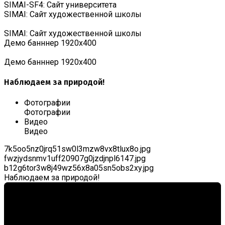
SIMAI-SF4: Сайт университета
SIMAI: Сайт художественной школы
SIMAI: Сайт художественной школы
Демо банннер 1920х400
Демо банннер 1920х400
Наблюдаем за природой!
Фотографии
Фотографии
Видео
Видео
7k5oo5nz0jrq51sw0l3mzw8vx8tlux8o.jpg
fwzjydsnmv1uff20907g0jzdjnpl6147.jpg
b12g6tor3w8j49wz56x8a05sn5obs2xy.jpg
Наблюдаем за природой!