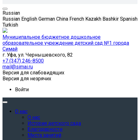
Russian
Russian
English
German
China
French
Kazakh
Bashkir
Spanish
Turkish
Муниципальное бюджетное дошкольное
образовательное учреждение детский сад №1 города
Симай
г. Уфа, ул. Чернышевского, 82
+7 (347) 246-8500
mail@simai.ru
Версия для слабовидящих
Версия для незрячих
Войти
О нас
О нас
История детского сада
Благодарности
Места занятий