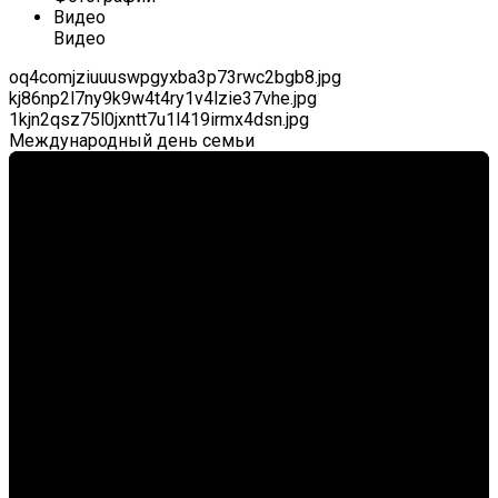
Видео
Видео
oq4comjziuuuswpgyxba3p73rwc2bgb8.jpg
kj86np2l7ny9k9w4t4ry1v4lzie37vhe.jpg
1kjn2qsz75l0jxntt7u1l419irmx4dsn.jpg
Международный день семьи