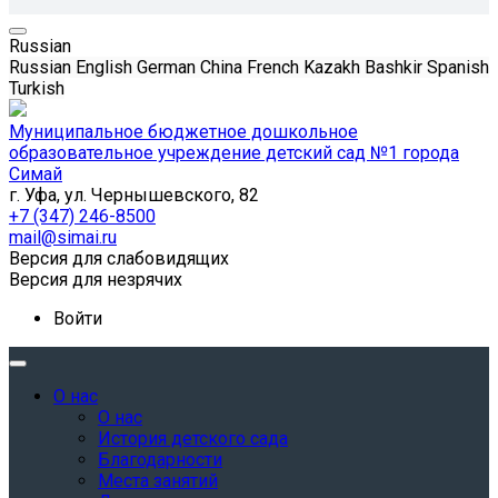
Russian
Russian
English
German
China
French
Kazakh
Bashkir
Spanish
Turkish
Муниципальное бюджетное дошкольное
образовательное учреждение детский сад №1 города
Симай
г. Уфа, ул. Чернышевского, 82
+7 (347) 246-8500
mail@simai.ru
Версия для слабовидящих
Версия для незрячих
Войти
О нас
О нас
История детского сада
Благодарности
Места занятий